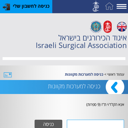
כניסה לחשבון שלי
על
האיגוד
איגוד הכירורגים בישראל
חברות
Israeli Surgical Association
וחוגים
תחום
השד
>
עמוד ראשי
כניסה למערכות מקוונות
האקדמיה
כניסה למערכות מקוונות
לכירורגיה
קורסים
אנא הקלד/י ת"ז (9 ספרות)
והכשרות
פעילות