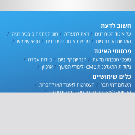
חשוב לדעת
על איגוד הכירורגים
וזאת לתעודה
חוג המתמחים בכירורגיה
האחיות הכירורגיות
מורשת איגוד הכירורגים
תנאי שימוש
פרסומי האיגוד
טופסי הסכמה מדעת
הנחיות קליניות
ניירות עמדה
נקודות התעדכנות CME ולימודי המשך
ארכיון
כלים שימושיים
תשלום דמי חבר
הצטרפות לאיגוד ו/או לחברות
הרשמה לאקדמיה לכירורגיה
עדכון פרטים
ההסתדרות הרפואית
אינדקס הרופאים
אפליקציית האיגוד
צרו קשר