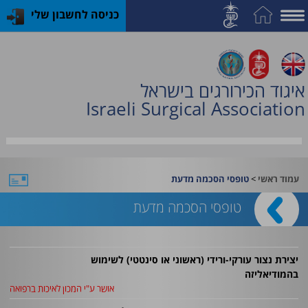
כניסה לחשבון שלי
על
האיגוד
איגוד הכירורגים בישראל
חברות
Israeli Surgical Association
וחוגים
תחום
השד
>
עמוד ראשי
טופסי הסכמה מדעת
האקדמיה
טופסי הסכמה מדעת
לכירורגיה
קורסים
יצירת נצור עורקי-ורידי (ראשוני או סינטטי) לשימוש
והכשרות
בהמודיאליזה
אושר ע"י המכון לאיכות ברפואה
פעילות