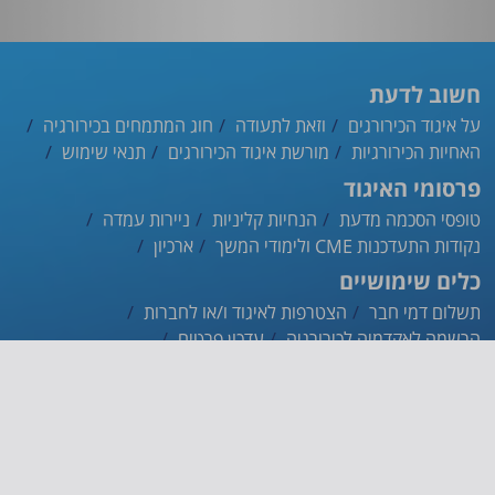
חשוב לדעת
על איגוד הכירורגים
וזאת לתעודה
חוג המתמחים בכירורגיה
האחיות הכירורגיות
מורשת איגוד הכירורגים
תנאי שימוש
פרסומי האיגוד
טופסי הסכמה מדעת
הנחיות קליניות
ניירות עמדה
נקודות התעדכנות CME ולימודי המשך
ארכיון
כלים שימושיים
תשלום דמי חבר
הצטרפות לאיגוד ו/או לחברות
הרשמה לאקדמיה לכירורגיה
עדכון פרטים
ההסתדרות הרפואית
אינדקס הרופאים
אפליקציית האיגוד
צרו קשר