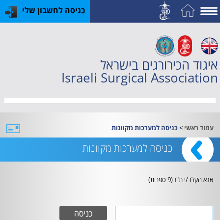
כניסה לחשבון שלי
על
האיגוד
איגוד הכירורגים בישראל
חברות
Israeli Surgical Association
וחוגים
תחום
השד
>
עמוד ראשי
כניסה למערכות מקוונות
האקדמיה
כניסה למערכות מקוונות
לכירורגיה
קורסים
אנא הקלד/י ת"ז (9 ספרות)
והכשרות
פעילות