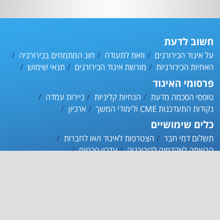
חשוב לדעת
על איגוד הכירורגים
וזאת לתעודה
חוג המתמחים בכירורגיה
האחיות הכירורגיות
מורשת איגוד הכירורגים
תנאי שימוש
פרסומי האיגוד
טופסי הסכמה מדעת
הנחיות קליניות
ניירות עמדה
נקודות התעדכנות CME ולימודי המשך
ארכיון
כלים שימושיים
תשלום דמי חבר
הצטרפות לאיגוד ו/או לחברות
הרשמה לאקדמיה לכירורגיה
עדכון פרטים
ההסתדרות הרפואית
אינדקס הרופאים
אפליקציית האיגוד
צרו קשר