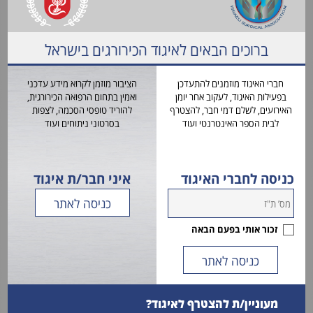
ניוזלטר האקדמיה לכירורגיה - יוני 2022
14.06.2022
ברוכים הבאים לאיגוד הכירורגים בישראל
תנחומים
06.06.2022
חברי האיגוד מוזמנים להתעדכן
הציבור מוזמן לקרוא מידע עדכני
חברות ב-SSO ו-ESSO
בפעילות האיגוד, לעקוב אחר יומן
ואמין בתחום הרפואה הכירורגית,
31.05.2022
האירועים, לשלם דמי חבר, להצטרף
להוריד טופסי הסכמה, לצפות
לבית הספר האינטרנטי ועוד
בסרטוני ניתוחים ועוד
הודעה על פתיחת הרישום כנס סיבוכים בכירורגיה כללית -
ירושלים 2022
26.05.2022
כניסה לחברי האיגוד
איני חבר/ת איגוד
הכנס השנתי של איגוד הכירורגים בישראל 2022
18.05.2022
יום העיון הראשון - החברה הישראלית לכירורגיה גריאטרית
זכור אותי בפעם הבאה
SAVE THE DATE
16.05.2022
החלו הבחירות לחברה הישראלית לכירורגיה אונקולוגית
11.05.2022
מעוניין/ת להצטרף לאיגוד?