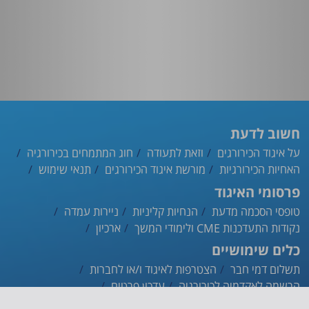
חשוב לדעת
על איגוד הכירורגים
וזאת לתעודה
חוג המתמחים בכירורגיה
האחיות הכירורגיות
מורשת איגוד הכירורגים
תנאי שימוש
פרסומי האיגוד
טופסי הסכמה מדעת
הנחיות קליניות
ניירות עמדה
נקודות התעדכנות CME ולימודי המשך
ארכיון
כלים שימושיים
תשלום דמי חבר
הצטרפות לאיגוד ו/או לחברות
הרשמה לאקדמיה לכירורגיה
עדכון פרטים
ההסתדרות הרפואית
אינדקס הרופאים
אפליקציית האיגוד