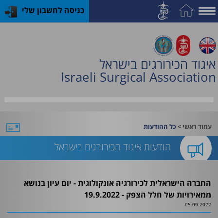
כניסה לחשבון שלי
על
האיגוד
איגוד הכירורגים בישראל
חברות
Israeli Surgical Association
וחוגים
תחום
השד
>
עמוד ראשי
כל ההודעות
האקדמיה
הודעות איגוד הכירורגים בישראל
לכירורגיה
קורסים
החברה הישראלית לכירורגיה אונקולוגית - יום עיון בנושא
והכשרות
ממאירויות של חלל הצפק - 19.9.2022
05.09.2022
פעילות