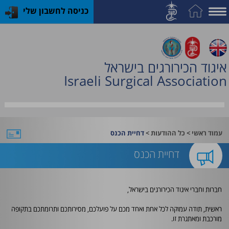
כניסה לחשבון שלי
על
האיגוד
איגוד הכירורגים בישראל
חברות
Israeli Surgical Association
וחוגים
תחום
השד
>
>
עמוד ראשי
כל ההודעות
דחיית הכנס
האקדמיה
דחיית הכנס
לכירורגיה
קורסים
חברות וחברי איגוד הכירורגים בישראל,
והכשרות
ראשית, תודה עמוקה לכל אחת ואחד מכם על פועלכם, מסירותכם ותרומתכם בתקופה
מורכבת ומאתגרת זו.
פעילות