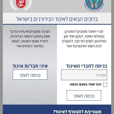
וטופסי
, מרכזי שד שהוכרו עד כה ע"י המועצה המדעית כדלקמן:
הרשמה
שימו לב
מרכז רפואי רבין ,הדסה עין כרם, שיבא, איכילוב וכרמל
ברוכים הבאים לאיגוד הכירורגים בישראל
מידע
נודה לעיונכם.
לציבור
חברי האיגוד מוזמנים להתעדכן
הציבור מוזמן לקרוא מידע עדכני
פנייה למומחים-שד שנת 2025
בפעילות האיגוד, לעקוב אחר יומן
ואמין בתחום הרפואה הכירורגית,
האירועים, לשלם דמי חבר, להצטרף
להוריד טופסי הסכמה, לצפות
2025 שאלון אישי - פלאו שיפ - שד
לבית הספר האינטרנטי ועוד
בסרטוני ניתוחים ועוד
כניסה לחברי האיגוד
איני חבר/ת איגוד
זכור אותי בפעם הבאה
מעוניין/ת להצטרף לאיגוד?