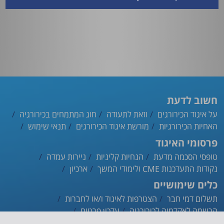
חשוב לדעת
על איגוד הכירורגים
וזאת לתעודה
חוג המתמחים בכירורגיה
האחיות הכירורגיות
מורשת איגוד הכירורגים
תנאי שימוש
פרסומי האיגוד
טופסי הסכמה מדעת
הנחיות קליניות
ניירות עמדה
נקודות התעדכנות CME ולימודי המשך
ארכיון
כלים שימושיים
תשלום דמי חבר
הצטרפות לאיגוד ו/או לחברות
הרשמה לאקדמיה לכירורגיה
עדכון פרטים
ההסתדרות הרפואית
אינדקס הרופאים
אפליקציית האיגוד