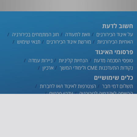
חשוב לדעת
על איגוד הכירורגים
וזאת לתעודה
חוג המתמחים בכירורגיה
האחיות הכירורגיות
מורשת איגוד הכירורגים
תנאי שימוש
פרסומי האיגוד
טופסי הסכמה מדעת
הנחיות קליניות
ניירות עמדה
נקודות התעדכנות CME ולימודי המשך
ארכיון
כלים שימושיים
תשלום דמי חבר
הצטרפות לאיגוד ו/או לחברות
הרשמה לאקדמיה לכירורגיה
עדכון פרטים
ההסתדרות הרפואית
אינדקס הרופאים
אפליקציית האיגוד
צרו קשר