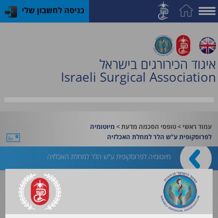
כניסה לחשבון שלי
על
האיגוד
איגוד הכירורגים בישראל
חברות
Israeli Surgical Association
וחוגים
תחום
השד
>
>
עמוד ראשי
טופסי הסכמה מדעת
מיוטומיה
האקדמיה
לפרוסקופית ע"ש הלר למחלת האכלזיה
לכירורגיה
מיוטומיה לפרוסקופית ע"ש הלר למחלת האכלזיה
קורסים
והכשרות
טופס בעברית
אושר ע"י המכון לאיכות ברפואה
פעילות