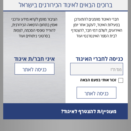
ברוכים הבאים לאיגוד הכירורגים בישראל
טופס בערבית
וטופסי
אושר ע"י המכון לאיכות ברפואה
הרשמה
חברי האיגוד מוזמנים להתעדכן
הציבור מוזמן לקרוא מידע עדכני
בפעילות האיגוד, לעקוב אחר יומן
ואמין בתחום הרפואה הכירורגית,
מידע
האירועים, לשלם דמי חבר, להצטרף
להוריד טופסי הסכמה, לצפות
לציבור
לבית הספר האינטרנטי ועוד
בסרטוני ניתוחים ועוד
כניסה לחברי האיגוד
איני חבר/ת איגוד
זכור אותי בפעם הבאה
מעוניין/ת להצטרף לאיגוד?