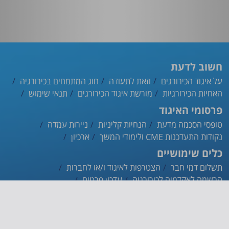
חשוב לדעת
על איגוד הכירורגים
וזאת לתעודה
חוג המתמחים בכירורגיה
האחיות הכירורגיות
מורשת איגוד הכירורגים
תנאי שימוש
פרסומי האיגוד
טופסי הסכמה מדעת
הנחיות קליניות
ניירות עמדה
נקודות התעדכנות CME ולימודי המשך
ארכיון
כלים שימושיים
תשלום דמי חבר
הצטרפות לאיגוד ו/או לחברות
הרשמה לאקדמיה לכירורגיה
עדכון פרטים
ההסתדרות הרפואית
אינדקס הרופאים
אפליקציית האיגוד
צרו קשר