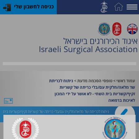
כניסה לחשבון שלי
על
האיגוד
איגוד הכירורגים בישראל
חברות
Israeli Surgical Association
וחוגים
תחום
השד
>
>
עמוד ראשי
טופסי הסכמה מדעת
ניתוח לכריתת
האקדמיה
שד מלאה/חלקית עם/בלי כריתה של קשריות
זקיף/קשריות בית השחי - לא אושר על ידי המכון
לכירורגיה
לאיכות ברפואה
קורסים
ניתוח לכריתת שד מלאה/חלקית עם/בלי כריתה של קשריות זקיף/קשריות בית
השחי - לא אושר על ידי המכון לאיכות ברפואה
והכשרות
פעילות
טופס בעברית